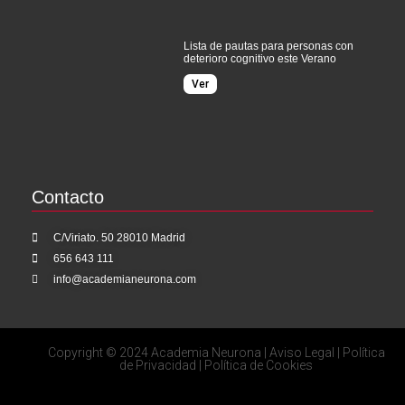
Lista de pautas para personas con
deterioro cognitivo este Verano
Ver
Contacto
C/Viriato. 50 28010 Madrid
656 643 111
info@academianeurona.com
Copyright © 2024 Academia Neurona |
Aviso Legal
|
Política
de Privacidad
|
Política de Cookies