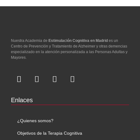
Nuestra Academia de
Estimulación Cognitiva en Madrid
es un
Centro de Prevención y Tratamiento de Alzheimer y otras demencias
especializado en la atención personalizada a las Personas Adultas y
Mayores.
Enlaces
¿Quienes somos?
Objetivos de la Terapia Cognitiva