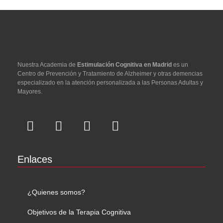
Nuestra Academia de
Estimulación Cognitiva en Madrid
es un
Centro de Prevención y Tratamiento de Alzheimer y otras demencias
especializado en la atención personalizada a las Personas Adultas y
Mayores.
Enlaces
¿Quienes somos?
Objetivos de la Terapia Cognitiva