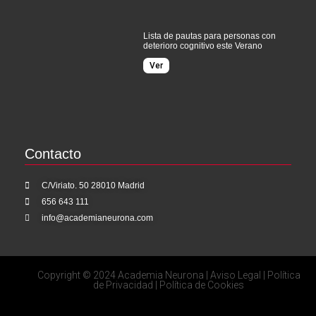
Lista de pautas para personas con
deterioro cognitivo este Verano
Ver
Contacto
C/Viriato. 50 28010 Madrid
656 643 111
info@academianeurona.com
Copyright © 2024 Academia Neurona |
Aviso Legal
|
Política
de Privacidad
|
Política de Cookies