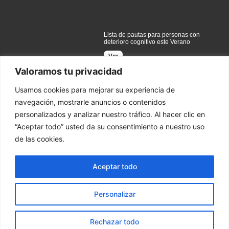
Lista de pautas para personas con
deterioro cognitivo este Verano
Ver
Valoramos tu privacidad
Usamos cookies para mejorar su experiencia de
navegación, mostrarle anuncios o contenidos
personalizados y analizar nuestro tráfico. Al hacer clic en
Contacto
“Aceptar todo” usted da su consentimiento a nuestro uso
de las cookies.
C/Viriato. 50 28010 Madrid
656 643 111
Aceptar todo
info@academianeurona.com
Personalizar
Copyright © 2024 Academia Neurona |
Aviso Legal
|
Política
de Privacidad
|
Política de Cookies
Rechazar todo