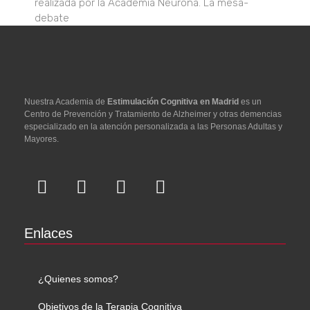
realizada por la Academia Neurona. La mesa-
debate
Nuestra Academia de
Estimulación Cognitiva en Madrid
es un
Centro de Prevención y Tratamiento de Alzheimer y otras demencias
especializado en la atención personalizada a las Personas Adultas y
Mayores.
Enlaces
¿Quienes somos?
Objetivos de la Terapia Cognitiva