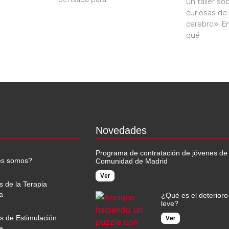
un taller s
curiosas de
cerebro». E
qué
Novedades
Programa de contratación de jóvenes de 
es somos?
Comunidad de Madrid
Ver
s de la Terapia
a
¿Qué es el deterioro
leve?
os de Estimulación
Ver
a