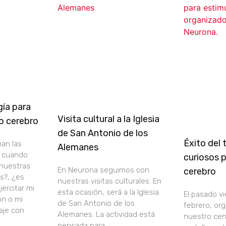
ía para
Visita cultural a la Iglesia
o cerebro
de San Antonio de los
Éxito del t
an las
Alemanes
s cuando
curiosos p
 nuestras
En Neurona seguimos con
cerebro
s?, ¿es
nuestras visitas culturales. En
ercitar mi
esta ocasión, será a la Iglesia
El pasado v
ón o mi
de San Antonio de los
febrero, or
aje con
Alemanes. La actividad está
nuestro cent
pensada para