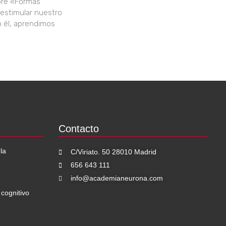
obre «Formas
 estimular nuestro
n él, aprendimos
Contacto
la
C/Viriato. 50 28010 Madrid
656 643 111
info@academianeurona.com
 cognitivo