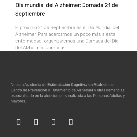
Día mundial del Alzheimer: Jornada 21 de
Septiembre
El próximo 21 de Septiembre es el Día Mundial del
Alzheimer. Para acercarnos un poco más a esta
enfermedad, organizaremos una Jornada del Día
del Alzheimer. Jornada:
Nuestra Academia de
Estimulación Cognitiva en Madrid
es un
Centro de Prevención y Tratamiento de Alzheimer y otras demencias
especializado en la atención personalizada a las Personas Adultas y
Mayores.